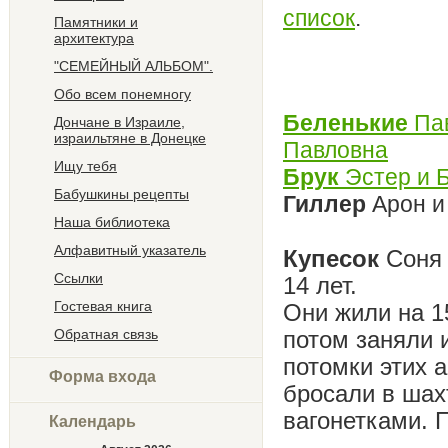
список
.
Памятники и
архитектура
"СЕМЕЙНЫЙ АЛЬБОМ".
Обо всем понемногу
Беленькие
Пав
Дончане в Израиле,
израильтяне в Донецке
Павловна
Ищу тебя
Брук
Эстер и 
Бабушкины рецепты
Гиллер
Арон и
Наша библиотека
Алфавитный указатель
Купесок
Соня 
Ссылки
14 лет.
Гостевая книга
Они жили на 1
Обратная связь
потом заняли и
потомки этих 
Форма входа
бросали в шах
вагонетками. 
Календарь