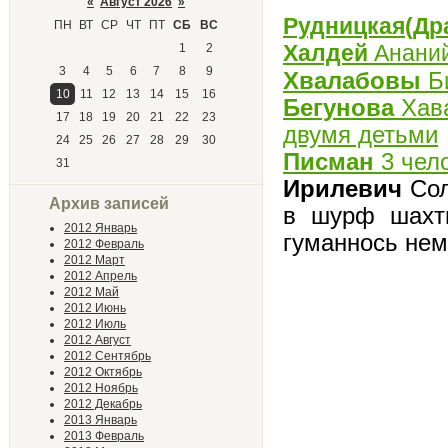
«
Август 2026
»
Рудницкая(Др
ПН
ВТ
СР
ЧТ
ПТ
СБ
ВС
Халдей
Ананий
1
2
3
4
5
6
7
8
9
Хвалабовы
Би
10
11
12
13
14
15
16
Бегунова
Хава
17
18
19
20
21
22
23
двумя детьми
24
25
26
27
28
29
30
Писман
3 чел
31
Ирилевич
Со
Архив записей
в шурф шахт
2012 Январь
гуманнось нем
2012 Февраль
2012 Март
2012 Апрель
2012 Май
2012 Июнь
2012 Июль
2012 Август
2012 Сентябрь
2012 Октябрь
2012 Ноябрь
2012 Декабрь
2013 Январь
2013 Февраль