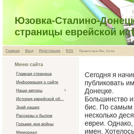
Юзовка-Сталино-Донецк
страницы еврейской ис
Главная
Вход
Регистрация
RSS
Приветствую Вас
,
Гость
Меню сайта
Сегодня я начи
Главная страница
публиковать им
Информация о сайте
Донецке.
Наши авторы
Большинство и
История еврейской об...
бис. По самым
Знай наших
несколько деся
Рассказы о былом
евреи. Однако,
Горькие дни войны
имен. Хотелось
Мемориал